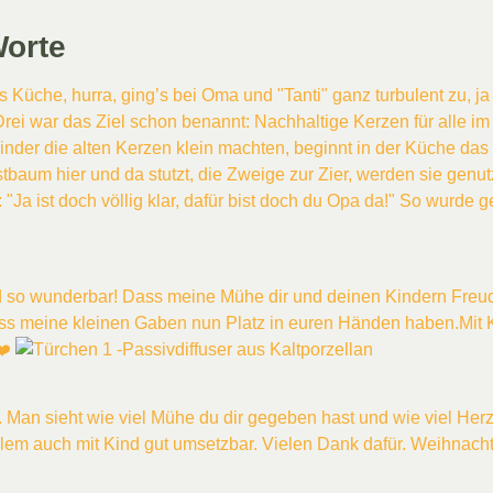
Worte
 Küche, hurra, ging’s bei Oma und "Tanti" ganz turbulent zu, ja 
ei war das Ziel schon benannt: Nachhaltige Kerzen für alle im 
nder die alten Kerzen klein machten, beginnt in der Küche da
tbaum hier und da stutzt, die Zweige zur Zier, werden sie genut
 "Ja ist doch völlig klar, dafür bist doch du Opa da!" So wurd
 so wunderbar! Dass meine Mühe dir und deinen Kindern Freude 
ass meine kleinen Gaben nun Platz in euren Händen haben.Mit Ki
 ❤️
Man sieht wie viel Mühe du dir gegeben hast und wie viel Herzbl
lem auch mit Kind gut umsetzbar. Vielen Dank dafür. Weihnach