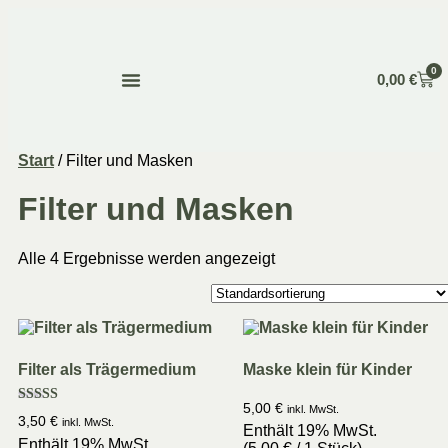
0
0,00
€
Über Mich
Start
/ Filter und Masken
Filter und Masken
Alle 4 Ergebnisse werden angezeigt
Filter als Trägermedium
Maske klein für Kinder
5,00
€
inkl. MwSt.
Bewertet
3,50
€
inkl. MwSt.
mit
Enthält 19% MwSt.
5.00
Enthält 19% MwSt.