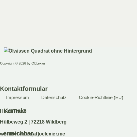
Copyright © 2026 by OEl.exier
Kontaktformular
Impressum
Datenschutz
Cookie-Richtlinie (EU)
Kontakt
Heidi Traub
Hülbeweg 2 | 72218 Wildberg
erreichbar
wohlbefinden[at]oelexier.me