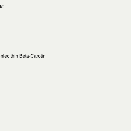
kt
lecithin Beta-Carotin