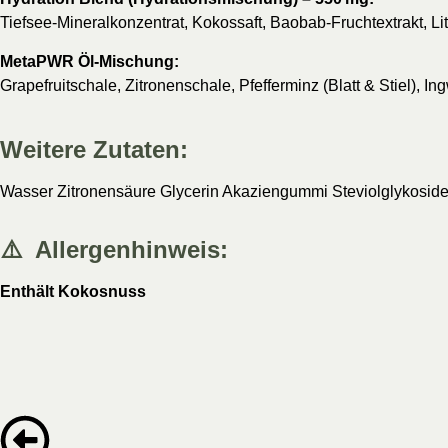
Tiefsee-Mineralkonzentrat, Kokossaft, Baobab-Fruchtextrakt, L
MetaPWR Öl-Mischung:
Grapefruitschale, Zitronenschale, Pfefferminz (Blatt & Stiel), I
Weitere Zutaten:
Wasser Zitronensäure Glycerin Akaziengummi Steviolglykosid
⚠️ Allergenhinweis:
Enthält Kokosnuss