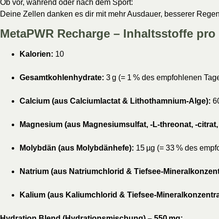
Ob vor, während oder nach dem Sport:
Deine Zellen danken es dir mit mehr Ausdauer, besserer Regene
MetaPWR Recharge – Inhaltsstoffe pro P
Kalorien:
10
Gesamtkohlenhydrate:
3 g (= 1 % des empfohlenen Tag
Calcium (aus Calciumlactat & Lithothamnium-Alge):
60
Magnesium (aus Magnesiumsulfat, -L-threonat, -citrat, 
Molybdän (aus Molybdänhefe):
15 µg (= 33 % des empf
Natrium (aus Natriumchlorid & Tiefsee-Mineralkonzent
Kalium (aus Kaliumchlorid & Tiefsee-Mineralkonzentra
Hydration Blend (Hydrationsmischung) – 550 mg: