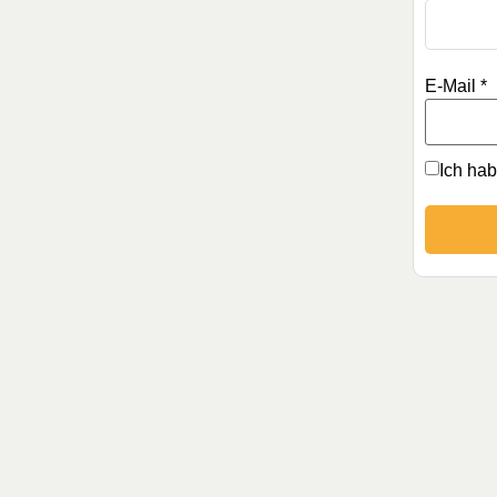
E-Mail
*
Ich ha
Oil Magic Emotionen &
Oil Ma
ätherische Öle – Abreißblock
Deuts