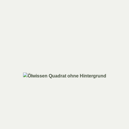
6,25
€
nkl. MwSt.
inkl. MwSt.
t 7% MwSt.
Enthält 7% MwSt.
/ 1 Stück)
(
6,25
€
/ 1 Stück)
ersand
zzgl.
Versand
t: sofort lieferbar
Lieferzeit: sofort lieferbar
 Warenkorb
In den Warenkorb