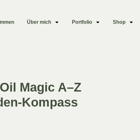
ommen
Über mich
Portfolio
Shop
Oil Magic A–Z
den-Kompass