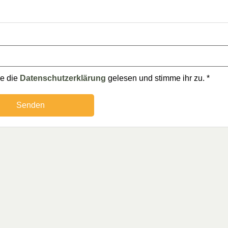
be die
Datenschutzerklärung
gelesen und stimme ihr zu.
*
gic Emotions Kompass –
Essentielle Emotionen Rad
ch
– 14. Auflage – Deutsch