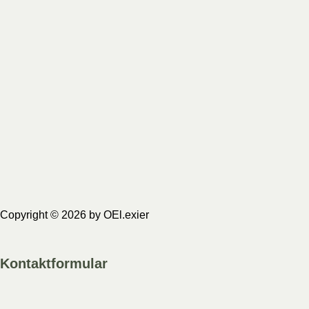
10,95
€
6,30
€
inkl. MwSt.
i
Enthält 7% MwSt.
Enthäl
(
10,95
€
/ 1 Stück)
(
6,30
€
zzgl.
Versand
zzgl.
V
Lieferzeit: sofort lieferbar
Lieferzei
In den Warenkorb
In den
Copyright © 2026 by OEl.exier
Kontaktformular