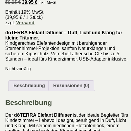
Ursprünglicher
Aktueller
59,95
€
39,95
€
inkl. MwSt.
Preis
Preis
Enthält 19% MwSt.
war:
ist:
(
39,95
€
/ 1 Stück)
59,95 €
39,95 €.
zzgl.
Versand
dōTERRA Elefant Diffuser – Duft, Licht und Klang für
kleine Träumer.
Kindgerechtes Elefantendesign mit beruhigender
Sternenhimmel-Projektion, sanften Naturklängen und
sicherem Kippschutz. Vernebelt ätherische Öle bis zu 5
Stunden – ideal fürs Kinderzimmer. USB-Adapter inklusive.
Nicht vorrätig
Beschreibung
Rezensionen (0)
Beschreibung
Der
dōTERRA Elefant Diffuser
ist der ideale Begleiter fürs
Kinderzimmer – liebevoll designt, beruhigend in Duft, Licht
und Klang. Mit seinem niedlichen Elefantenlook, einem
sanften, farbwechselnden Sternenhimmel und