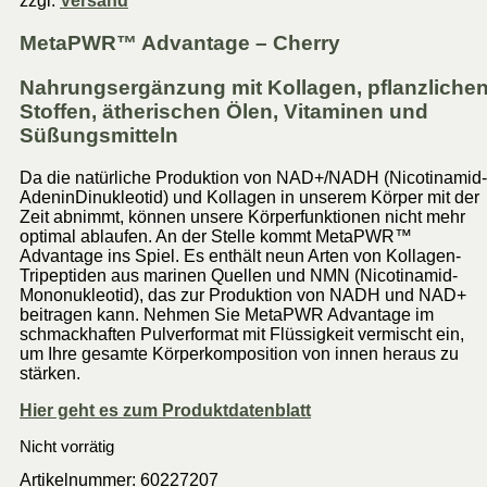
zzgl.
Versand
MetaPWR™ Advantage – Cherry
Nahrungsergänzung mit Kollagen, pflanzliche
Stoffen, ätherischen Ölen, Vitaminen und
Süßungsmitteln
Da die natürliche Produktion von NAD+/NADH (Nicotinamid-
AdeninDinukleotid) und Kollagen in unserem Körper mit der
Zeit abnimmt, können unsere Körperfunktionen nicht mehr
optimal ablaufen. An der Stelle kommt MetaPWR™
Advantage ins Spiel. Es enthält neun Arten von Kollagen-
Tripeptiden aus marinen Quellen und NMN (Nicotinamid-
Mononukleotid), das zur Produktion von NADH und NAD+
beitragen kann. Nehmen Sie MetaPWR Advantage im
schmackhaften Pulverformat mit Flüssigkeit vermischt ein,
um Ihre gesamte Körperkomposition von innen heraus zu
stärken.
Hier geht es zum Produktdatenblatt
Nicht vorrätig
Artikelnummer:
60227207