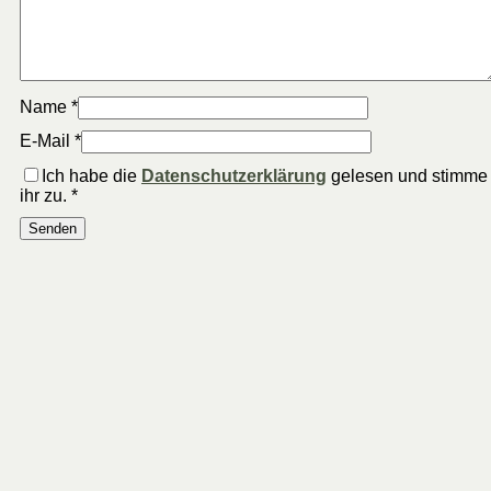
Name
*
E-Mail
*
Ich habe die
Datenschutzerklärung
gelesen und stimme
ihr zu.
*
dōTERRA®
dōTERRA®
Schlüsselanhänger-Case
Schlüsselanhänger-Case
(klein)
7,95
€
inkl. MwSt.