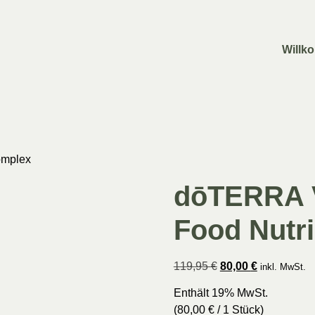
Willk
omplex
dōTERRA 
Food Nutr
119,95
€
80,00
€
inkl. MwSt.
Enthält 19% MwSt.
(
80,00
€
/ 1 Stück)