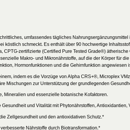
hrittliches, umfassendes tägliches Nahrungsergänzungsmittel i
köstlich schmeckt. Es enthält über 90 hochwertige Inhaltsstoff
CPTG-zertifizierte (Certified Pure Tested Grade®) ätherische Ö
ssenzielle Makro- und Mikronährstoffe, auf die der Körper für 
ktion, Hormonfunktionen und die Gehirnfunktion angewiesen is
in einem, indem es die Vorzüge von Alpha CRS+®, Microplex VM
etäre Mischungen zur Unterstützung der grundlegenden Gesundhe
e, Mineralien und essenzielle botanische Kofaktoren.
esundheit und Vitalität mit Phytonährstoffen, Antioxidantien, 
die Zellgesundheit und den antioxidativen Schutz.*
 verbesserte Nährstoffe durch Biotransformation.*