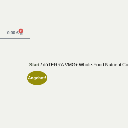
0
0,00
€
Start
/ dōTERRA VMG+ Whole-Food Nutrient C
Angebot!