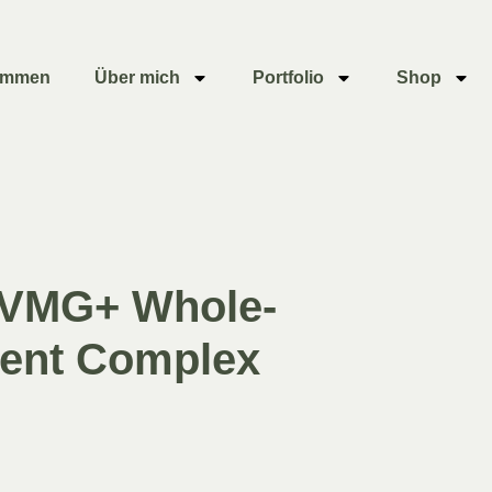
ommen
Über mich
Portfolio
Shop
VMG+ Whole-
ient Complex