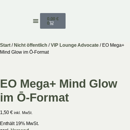
0,00
€
0
Über Mich
Start
/
Nicht öffentlich
/
VIP Lounge Advocate
/ EO Mega+
Mind Glow im Ō-Format
EO Mega+ Mind Glow
im Ō-Format
1,50
€
inkl. MwSt.
Enthält 19% MwSt.