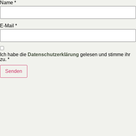
Name
*
E-Mail
*
Ich habe die
Datenschutzerklärung
gelesen und stimme ihr
zu.
*
LRP Mind Glow im Ō-Format
VMG+ Mind Glow im Ō-