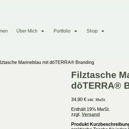
mmen
Über Mich
Portfolio
Shop
ilztasche Marineblau mit dōTERRA® Branding
Filztasche M
dōTERRA® B
34,90
€
inkl. MwSt.
Enthält 19% MwSt.
zzgl.
Versand
Produkt Kurzbeschreibun