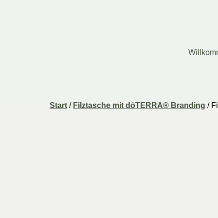
Willko
Start
/
Filztasche mit dōTERRA® Branding
/ F