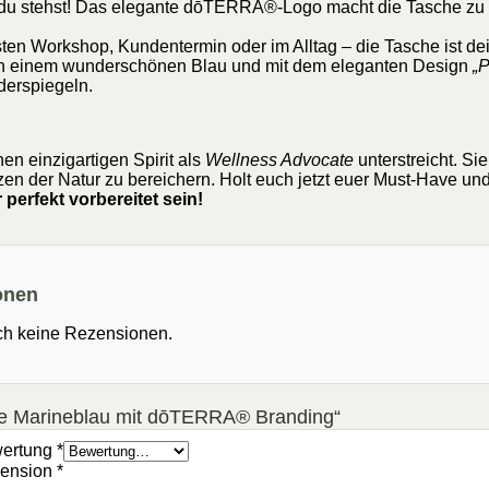
r du stehst! Das elegante dōTERRA®-Logo macht die Tasche zu
en Workshop, Kundentermin oder im Alltag – die Tasche ist dein
n einem wunderschönen Blau und mit dem eleganten Design
„P
derspiegeln.
nen einzigartigen Spirit als
Wellness Advocate
unterstreicht. Sie
nzen der Natur zu bereichern. Holt euch jetzt euer Must-Have un
 perfekt vorbereitet sein!
onen
ch keine Rezensionen.
che Marineblau mit dōTERRA® Branding“
wertung
*
zension
*