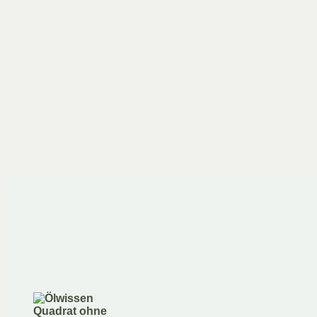
Filztasche – Individuelle
Wunschanfertigung
34,90
€
inkl. MwSt.
Enthält 19% MwSt.
(
34,90
€
/ 1 Stück)
zzgl.
Versand
Lieferzeit: ca. 30 Werktage
Ausführung wählen