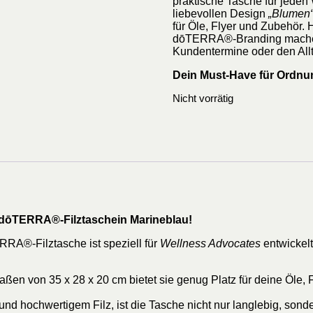
praktische Tasche für jeden
liebevollen Design
„Blumen
für Öle, Flyer und Zubehör. 
dōTERRA®-Branding machen 
Kundentermine oder den All
Dein Must-Have für Ordnun
Nicht vorrätig
e dōTERRA®-Filztaschein Marineblau!
ERRA®-Filztasche ist speziell für
Wellness Advocates
entwickelt
en von 35 x 28 x 20 cm bietet sie genug Platz für deine Öle, Fl
und hochwertigem Filz, ist die Tasche nicht nur langlebig, son