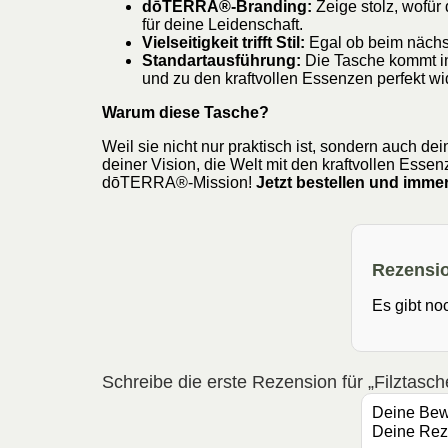
dōTERRA®-Branding:
Zeige stolz, wofü
für deine Leidenschaft.
Vielseitigkeit trifft Stil:
Egal ob beim nächst
Standartausführung:
Die Tasche kommt i
und zu den kraftvollen Essenzen perfekt wi
Warum diese Tasche?
Weil sie nicht nur praktisch ist, sondern auch dei
deiner Vision, die Welt mit den kraftvollen Esse
dōTERRA®-Mission!
Jetzt bestellen und immer
Rezensi
Es gibt no
Schreibe die erste Rezension für „Filztas
Deine Be
Deine Re