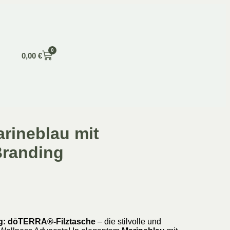
0
0,00
€
arineblau mit
randing
g:
dōTERRA®-Filztasche
– die stilvolle und