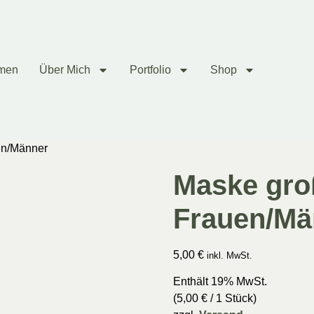
men
Über Mich
Portfolio
Shop
en/Männer
Maske gro
Frauen/Mä
5,00
€
inkl. MwSt.
Enthält 19% MwSt.
(
5,00
€
/ 1 Stück)