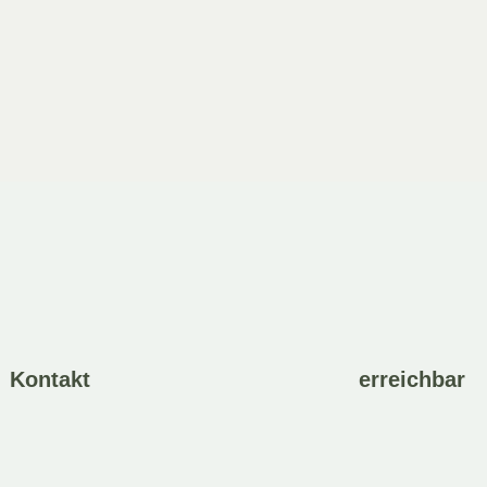
ersand
Lieferzeit: nicht angegeben
it: nicht angegeben
In den Warenkorb
 Warenkorb
Kontakt
erreichbar