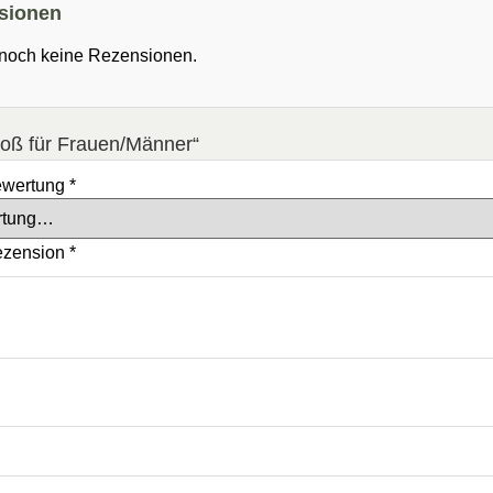
sionen
 noch keine Rezensionen.
roß für Frauen/Männer“
ewertung
*
ezension
*