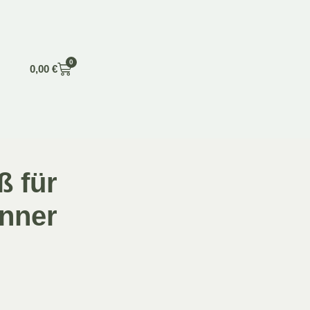
0
0,00
€
ß für
nner