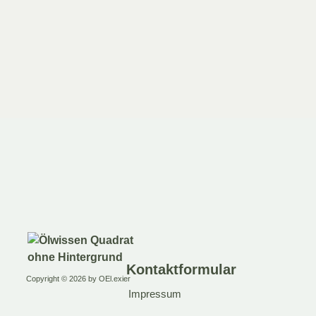
zzgl.
V
(
5,00
€
/ 1 Stück)
Lieferze
zzgl.
Versand
Lieferzeit: nicht angegeben
In den
In den Warenkorb
Kontaktformular
Copyright © 2026 by OEl.exier
Impressum